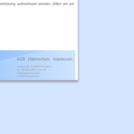
sverletzung aufmerksam werden, bitten wir um
AGB
Datenschutz
Impressum
Landauer Str. 18 66953 Pirmasens,
fon +49 6331-2400-0, fax -24,
info@plakatschmidt.de
© 2014 Plakatschmidt