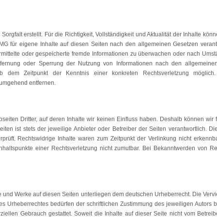
Sorgfalt erstellt. Für die Richtigkeit, Vollständigkeit und Aktualität der Inhalte 
MG für eigene Inhalte auf diesen Seiten nach den allgemeinen Gesetzen verant
bermittelte oder gespeicherte fremde Informationen zu überwachen oder nach Umst
Entfernung oder Sperrung der Nutzung von Informationen nach den allgemeine
 ab dem Zeitpunkt der Kenntnis einer konkreten Rechtsverletzung möglic
 umgehend entfernen.
seiten Dritter, auf deren Inhalte wir keinen Einfluss haben. Deshalb können wir
iten ist stets der jeweilige Anbieter oder Betreiber der Seiten verantwortlich. D
prüft. Rechtswidrige Inhalte waren zum Zeitpunkt der Verlinkung nicht erkennba
Anhaltspunkte einer Rechtsverletzung nicht zumutbar. Bei Bekanntwerden von Re
lte und Werke auf diesen Seiten unterliegen dem deutschen Urheberrecht. Die Vervi
s Urheberrechtes bedürfen der schriftlichen Zustimmung des jeweiligen Autors b
rziellen Gebrauch gestattet. Soweit die Inhalte auf dieser Seite nicht vom Betrei